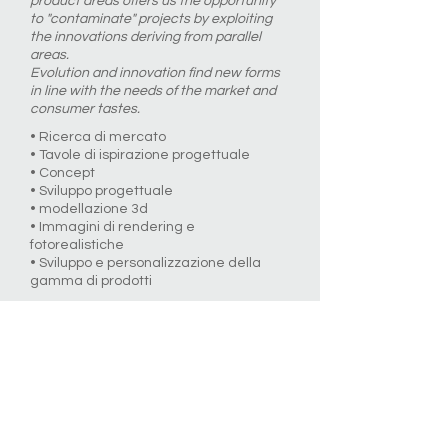
product areas offers us the opportunity
to "contaminate" projects by exploiting
the innovations deriving from parallel
areas.
Evolution and innovation find new forms
in line with the needs of the market and
consumer tastes.
• Ricerca di mercato
• Tavole di ispirazione progettuale
• Concept
• Sviluppo progettuale
• modellazione 3d
• Immagini di rendering e
fotorealistiche
• Sviluppo e personalizzazione della
gamma di prodotti
Market Research
Mood-board & Inspiration-board
Concept
Design development
3d modeling
Rendering and Photoreliastic images
Product range development &
customization