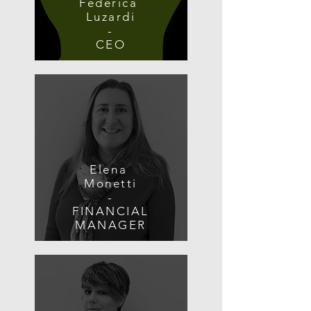
Federica
Luzardi
-
CEO
Elena
Monetti
-
FINANCIAL
MANAGER