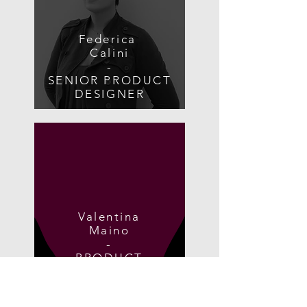
Federica
Calini
-
SENIOR PRODUCT
DESIGNER
Valentina
Maino
-
PRODUCT
DESIGNER