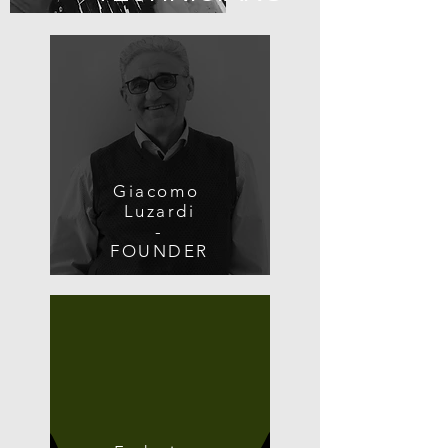
Giacomo
Luzardi
-
FOUNDER