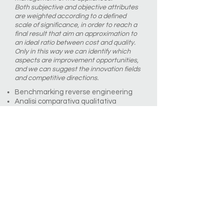
Both subjective and objective attributes
are weighted according to a defined
scale of significance, in order to reach a
final result that aim an approximation to
an ideal ratio between cost and quality.
Only in this way we can identify which
aspects are improvement opportunities,
and we can suggest the innovation fields
and competitive directions.
Benchmarking reverse engineering
Analisi comparativa qualitativa
Analisi costi
Distinta componenti
Analisi qualitativa
oggettiva/soggettiva
Attività di analisi del processo di
installazione
Benchamrking reverse engineering
Comparative quality analysis
Cost analisys
Bill of materials
Fit for use
Built-in installation activity